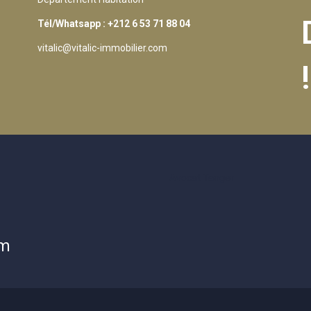
Tél/Whatsapp : +212 6 53 71 88 04
vitalic@vitalic-immobilier.com
!
Avocat Tanger
om