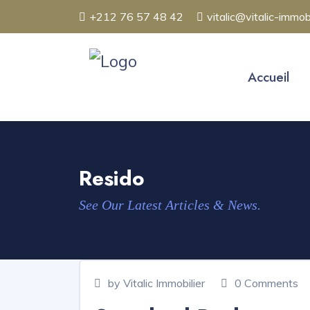
+212 76 57 48 42
vitalic@vitalic-immob
Accueil
Resido
See Our Latest Articles & News.
by Vitalic Immobilier
0 Comments